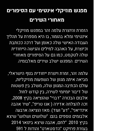
מפגש מוזיקלי אינטימי עם הסיפורים
מאחורי השירים
הזמרת והיוצרת עלמה זהר במפגש מוזיקלי
אינטימי ומלא בהומור, בו היא מספרת על תהליך
העבודה האישי שלה כאומן ועל דרכה ככותבת
וכיוצרת, על האהבה למילים והגישה הייחודית
שלה לטקסט, כמו גם על הסיפורים מאחורי
השירים. המפגש ישלב שירים מאלבומיה.
עלמה זהר, זמרת ויוצרת ייחודית בנוף הישראלי,
מביאה איתה מגוון של השפעות מוזיקליות,
עולם הכתיבה המגוון שלה, משלב בין פשטות
של דיבור יומיומי לשירה, בין קודש לחול.
אלבום הבכורה "דברי" שהוציאה בקיץ 2008,
זכה להצלחה אדירה ( אגו טריפ", "שיר אהבה
אינדיאני", "דע" ועוד). מאז הוציאה ארבעה
אלבומים נוספים בהם: "שלושים ושלוש" שיצא
בקיץ 2010. "לחם, אהבה שיצא בינואר 2014
בעזרת פרויקט "הדסטארט" והודות ל 591