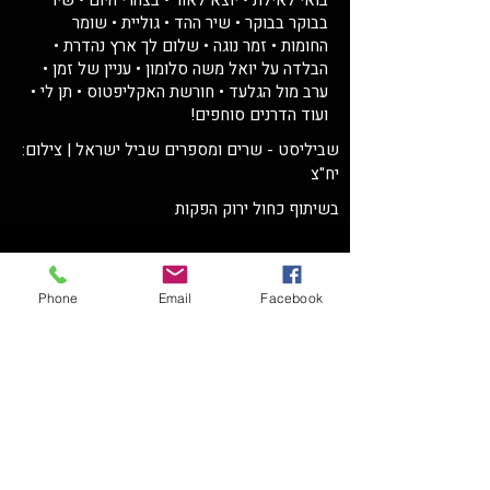
בואי לאילת • יוצא לאור • בצהרי היום • שיר
בבוקר בבוקר • שיר ההד • גוליית • שומר
החומות • זמר נוגה • שלום לך ארץ נהדרת •
הבלדה על יואל משה סלומון • עניין של זמן •
ערב מול הגלעד • חורשת האקליפטוס • תן לי •
ועוד הדרנים סוחפים!
שביליסט - שרים ומספרים שביל ישראל | צילום:
יח"צ
בשיתוף כחול ירוק הפקות
Phone
Email
Facebook