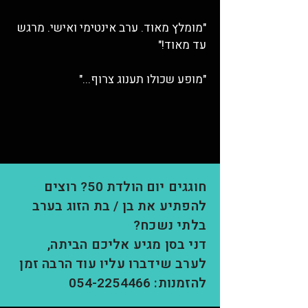
"מומלץ מאוד. ערב אינטימי ואישי. מרגש
עד מאוד!"
"מופע שכולו תענוג צרוף..."
חוגגים יום הולדת 50? רוצים
להפתיע את בן / בת הזוג בערב
בלתי נשכח?
דני בסן מגיע אליכם הביתה,
לערב שידברו עליו עוד הרבה זמן
להזמנות:
054-2254466