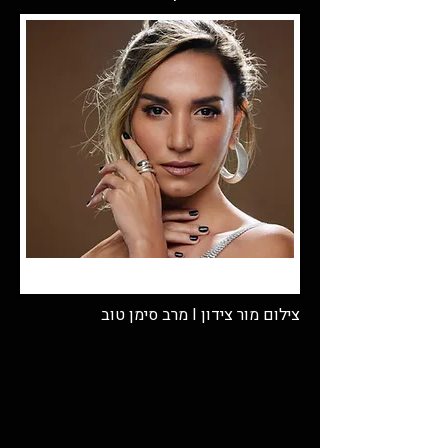
צילום מור צידון I מרב סימן טוב