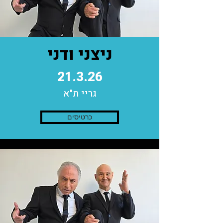
ניצני ודני
21.3.26
גריי ת"א
כרטיסים