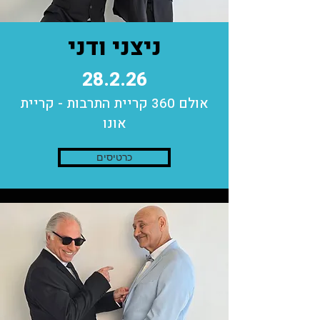
ניצני ודני
28.2.26
אולם 360 קריית התרבות - קריית
אונו
כרטיסים