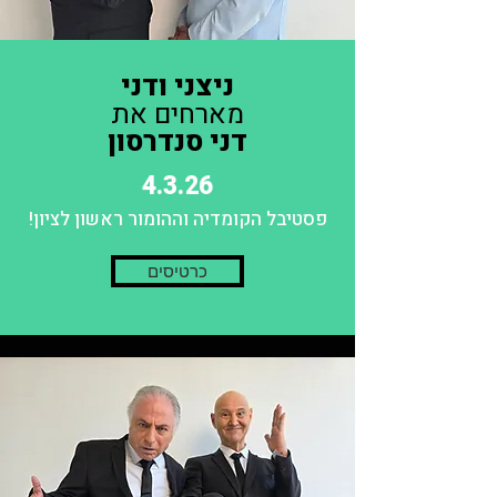
ניצני ודני
מארחים את
דני סנדרסון
4.3.26
פסטיבל הקומדיה וההומור ראשון לציון!
כרטיסים