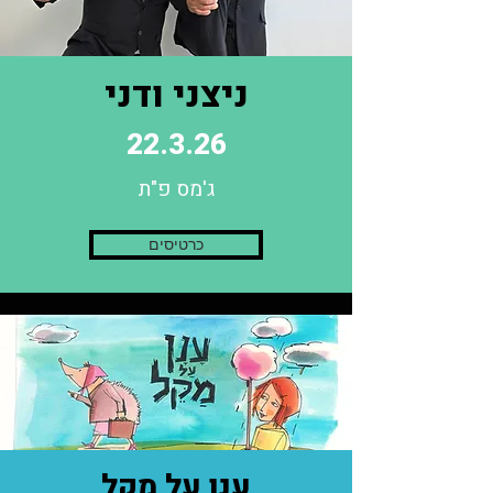
ניצני ודני
22.3.26
ג'מס פ"ת
כרטיסים
ענן על מקל